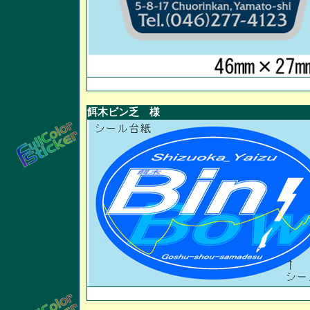
餌木ビン乏 様