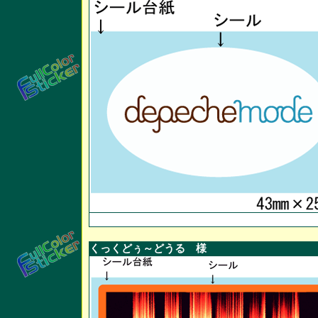
くっくどぅ～どうる 様