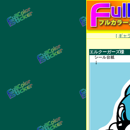
[
ギャ
エルクーガーズ様