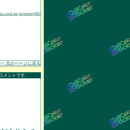
ma.cool.ne.jp/empty00/
<< 元のページに戻る
コメントです。