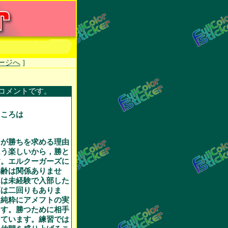
ージへ
]
コメントです。
ところは
とが勝ちを求める理由
ほう楽しいから，勝と
す。エルクーガーズに
年齢は関係ありませ
には未経験で入部した
幅は二回りもありま
は純粋にアメフトの実
ます。勝つために相手
しています。練習では