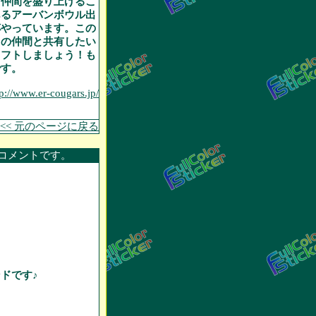
て仲間を盛り上げるこ
あるアーバンボウル出
杯やっています。この
くの仲間と共有したい
メフトしましょう！も
です。
tp://www.er-cougars.jp/
<< 元のページに戻る
コメントです。
ドです♪