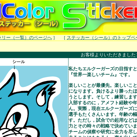
ラリー（一覧）のページへ
] [
ステッカー（シール）のトップペ
お客様よりいただきました
私たちエルクーガーズの目指す
『世界一楽しいチーム』です。
楽しいことが最優先。楽しいこ
になります。負けるより勝った
うとします。そして，練習しま
入部するのに，アメフト経験や
ん。実際，現在エルクーガーズ
選手もたくさんいます。年齢の
す。ただし，試合での起用など
力とその時々の戦略で決めてい
チームの偵察や研究に全力を尽