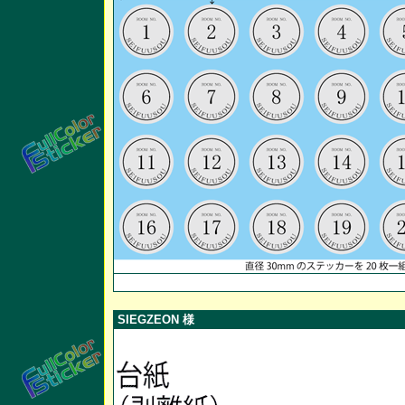
SIEGZEON 様